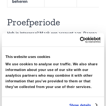
beheren
Proefperiode
Heb je interesse? Maak een account aan. Daarna
gaat jouw
gratis proefperiode
direct van start.
Tijdens deze periode van één maand kun je alle
functionaliteiten van Timestone gebruiken
This website uses cookies
zonder kosten.
We use cookies to analyse our traffic. We also share 
Voor het einde van het proefabonnement nemen
information about your use of our site with our 
analytics partners who may combine it with other 
we contact met je op, om te vragen of je het
information that you’ve provided to them or that 
abonnement wilt voortzetten. Na afloop van de
they’ve collected from your use of their services.
proefperiode wordt het abonnement
automatisch omgezet in een betaald
abonnement, maar je kunt deze in de
Show details