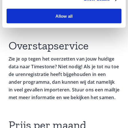
proefperiode altijd stopzetten. Ook na de
proefperiode blijft het abonnement maandelijks
Allow all
opzegbaar, zodat je nooit ergens aan vast zit.
Overstapservice
Zie je op tegen het overzetten van jouw huidige
data naar Timestone? Niet nodig! Als je tot nu toe
de urenregistratie heeft bijgehouden in een
ander programma, dan kunnen wij dat namelijk
in veel gevallen importeren. Stuur ons een mailtje
met meer informatie en we bekijken het samen.
Prijs per maand